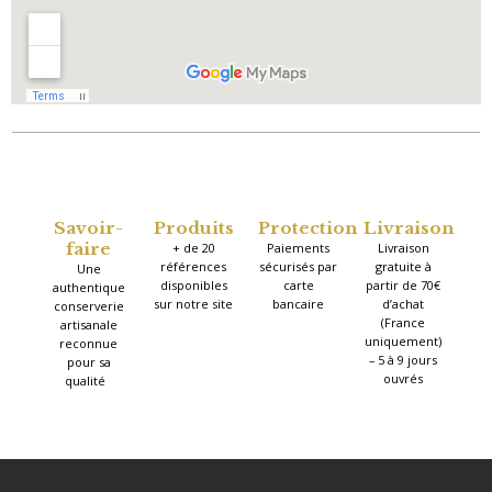
Savoir-
Produits
Protection
Livraison
faire
+ de 20
Paiements
Livraison
références
sécurisés par
gratuite à
Une
disponibles
carte
partir de 70€
authentique
sur notre site
bancaire
d’achat
conserverie
(France
artisanale
uniquement)
reconnue
– 5 à 9 jours
pour sa
ouvrés
qualité