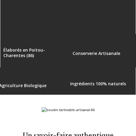
Élaborés en Poitou-
Conserverie Artisanale
Charentes (86)
Ingrédients 100% naturels
Agriculture Biologique
Un savoir-faire authentique