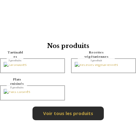
Nos produits
Tartinabl
Recettes
es
végétariennes
5 produits
1 produit
Plats
cuisinés
3 produits
Voir tous les produits